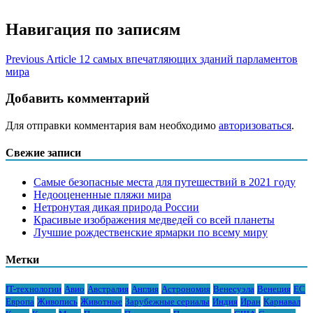
Навигация по записям
Previous Article
12 самых впечатляющих зданий парламентов
мира
Добавить комментарий
Для отправки комментария вам необходимо
авторизоваться
.
Свежие записи
Самые безопасные места для путешествий в 2021 году
Недооцененные пляжи мира
Нетронутая дикая природа России
Красивые изображения медведей со всей планеты
Лучшие рождественские ярмарки по всему миру
Метки
IT-технологии
Авио
Австралия
Англия
Астрономия
Венесуэла
Венеция
ЕС
Европа
Живопись
Животные
Зарубежные сериалы
Индия
Иран
Карнавал