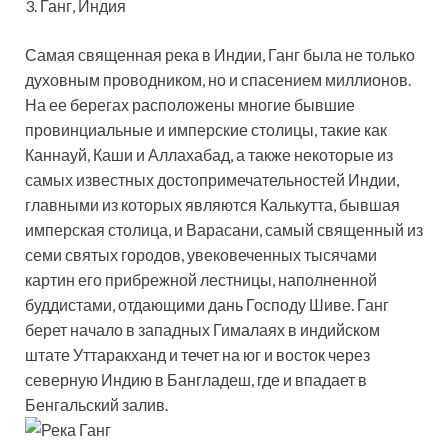
3. Ганг, Индия
Самая священная река в Индии, Ганг была не только
духовным проводником, но и спасением миллионов.
На ее берегах расположены многие бывшие
провинциальные и имперские столицы, такие как
Каннауй, Каши и Аллахабад, а также некоторые из
самых известных достопримечательностей Индии,
главными из которых являются Калькутта, бывшая
имперская столица, и Варасани, самый священный из
семи святых городов, увековеченных тысячами
картин его прибрежной лестницы, наполненной
буддистами, отдающими дань Господу Шиве. Ганг
берет начало в западных Гималаях в индийском
штате Уттаракханд и течет на юг и восток через
северную Индию в Бангладеш, где и впадает в
Бенгальский залив.