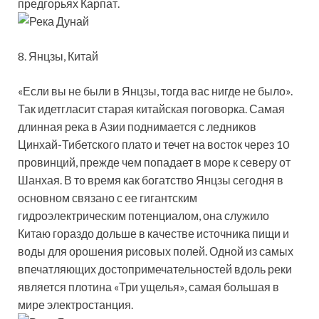
предгорьях Карпат.
8. Янцзы, Китай
«Если вы не были в Янцзы, тогда вас нигде не было».
Так идетгласит старая китайская поговорка. Самая
длинная река в Азии поднимается с ледников
Цинхай-Тибетского плато и течет на восток через 10
провинций, прежде чем попадает в море к северу от
Шанхая. В то время как богатство Янцзы сегодня в
основном связано с ее гигантским
гидроэлектрическим потенциалом, она служило
Китаю гораздо дольше в качестве источника пищи и
воды для орошения рисовых полей. Одной из самых
впечатляющих достопримечательностей вдоль реки
является плотина «Три ущелья», самая большая в
мире электростанция.