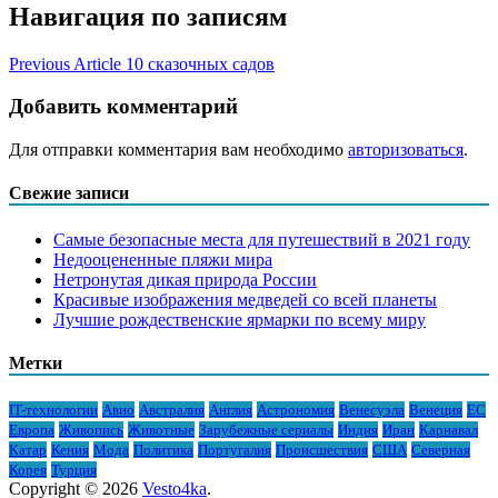
Навигация по записям
Previous Article
10 сказочных садов
Добавить комментарий
Для отправки комментария вам необходимо
авторизоваться
.
Свежие записи
Самые безопасные места для путешествий в 2021 году
Недооцененные пляжи мира
Нетронутая дикая природа России
Красивые изображения медведей со всей планеты
Лучшие рождественские ярмарки по всему миру
Метки
IT-технологии
Авио
Австралия
Англия
Астрономия
Венесуэла
Венеция
ЕС
Европа
Живопись
Животные
Зарубежные сериалы
Индия
Иран
Карнавал
Катар
Кения
Мода
Политика
Португалия
Происшествия
США
Северная
Корея
Турция
Copyright © 2026
Vesto4ka
.