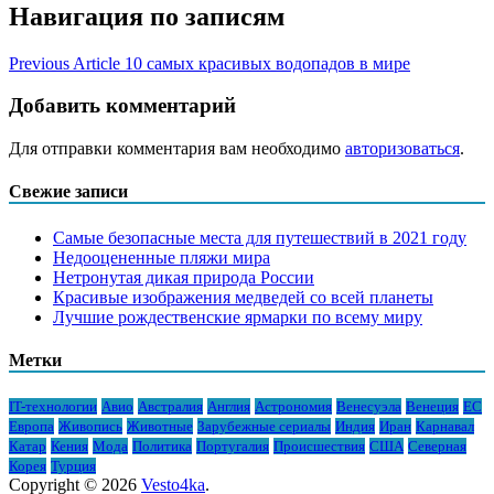
Навигация по записям
Previous Article
10 самых красивых водопадов в мире
Добавить комментарий
Для отправки комментария вам необходимо
авторизоваться
.
Свежие записи
Самые безопасные места для путешествий в 2021 году
Недооцененные пляжи мира
Нетронутая дикая природа России
Красивые изображения медведей со всей планеты
Лучшие рождественские ярмарки по всему миру
Метки
IT-технологии
Авио
Австралия
Англия
Астрономия
Венесуэла
Венеция
ЕС
Европа
Живопись
Животные
Зарубежные сериалы
Индия
Иран
Карнавал
Катар
Кения
Мода
Политика
Португалия
Происшествия
США
Северная
Корея
Турция
Copyright © 2026
Vesto4ka
.