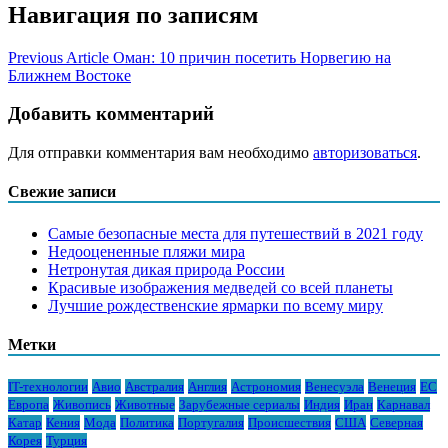
Навигация по записям
Previous Article
Оман: 10 причин посетить Норвегию на
Ближнем Востоке
Добавить комментарий
Для отправки комментария вам необходимо
авторизоваться
.
Свежие записи
Самые безопасные места для путешествий в 2021 году
Недооцененные пляжи мира
Нетронутая дикая природа России
Красивые изображения медведей со всей планеты
Лучшие рождественские ярмарки по всему миру
Метки
IT-технологии
Авио
Австралия
Англия
Астрономия
Венесуэла
Венеция
ЕС
Европа
Живопись
Животные
Зарубежные сериалы
Индия
Иран
Карнавал
Катар
Кения
Мода
Политика
Португалия
Происшествия
США
Северная
Корея
Турция