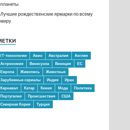
планеты
Лучшие рождественские ярмарки по всему
миру
МЕТКИ
IT-технологии
Авио
Австралия
Англия
Астрономия
Венесуэла
Венеция
ЕС
Европа
Живопись
Животные
Зарубежные сериалы
Индия
Иран
Карнавал
Катар
Кения
Мода
Политика
Португалия
Происшествия
США
Северная Корея
Турция