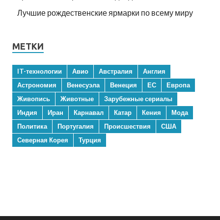
Лучшие рождественские ярмарки по всему миру
МЕТКИ
IT-технологии
Авио
Австралия
Англия
Астрономия
Венесуэла
Венеция
ЕС
Европа
Живопись
Животные
Зарубежные сериалы
Индия
Иран
Карнавал
Катар
Кения
Мода
Политика
Португалия
Происшествия
США
Северная Корея
Турция