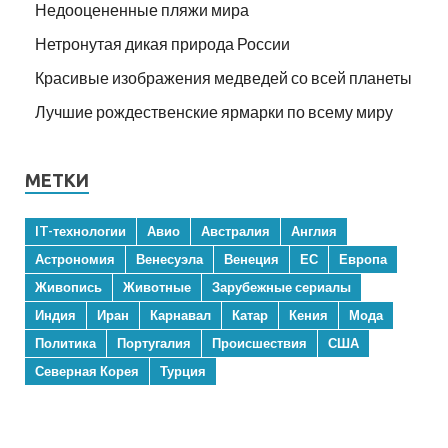
Недооцененные пляжи мира
Нетронутая дикая природа России
Красивые изображения медведей со всей планеты
Лучшие рождественские ярмарки по всему миру
МЕТКИ
IT-технологии
Авио
Австралия
Англия
Астрономия
Венесуэла
Венеция
ЕС
Европа
Живопись
Животные
Зарубежные сериалы
Индия
Иран
Карнавал
Катар
Кения
Мода
Политика
Португалия
Происшествия
США
Северная Корея
Турция