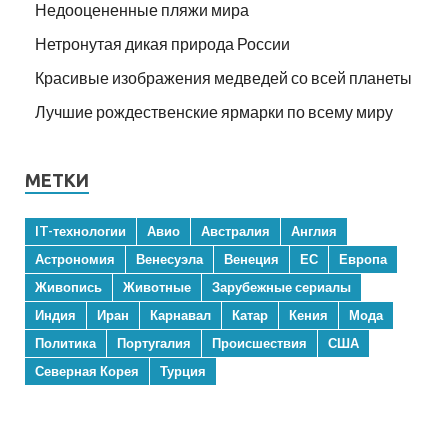
Недооцененные пляжи мира
Нетронутая дикая природа России
Красивые изображения медведей со всей планеты
Лучшие рождественские ярмарки по всему миру
МЕТКИ
IT-технологии
Авио
Австралия
Англия
Астрономия
Венесуэла
Венеция
ЕС
Европа
Живопись
Животные
Зарубежные сериалы
Индия
Иран
Карнавал
Катар
Кения
Мода
Политика
Португалия
Происшествия
США
Северная Корея
Турция