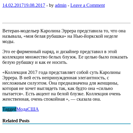
14.02.2017
19.08.2017
-
by
admin
-
Leave a Comment
Ветеран-модельер Каролина Эррера представила то, что она
называла, «моя белая рубашка» на Нью-йоркской неделе
моды.
Это ее фирменный наряд, и дизайнер представил в этой
коллекции множество белых блузок. Ее целью было показать
белую рубашку и как ее носить.
«Коллекция 2017 года представляет собой суть Каролины
Эррера. В ней есть непринужденная элегантность, с
несложным силуэтом. Она предназначена для женщины,
которая не хочет выглядеть так, как будто она «сильно
пытается». Есть акцент на белой блузке. Коллекция очень
женственная, очень спокойная », — сказала она.
Tagged
Мода
США
Related Posts