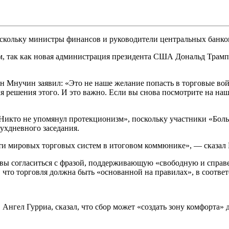
скольку министры финансов и руководители центральных банков
, так как новая администрация президента США Дональд Трамп
нучин заявил: «Это не наше желание попасть в торговые войны
ля решения этого. И это важно. Если вы снова посмотрите на на
икто не упомянул протекционизм», поскольку участники «Больш
вухдневного заседания.
сти мировых торговых систем в итоговом коммюнике», — сказал
ы согласиться с фразой, поддерживающую «свободную и справе
, что торговля должна быть «основанной на правилах», в соотв
 Ангел Гурриа, сказал, что сбор может «создать зону комфорта»