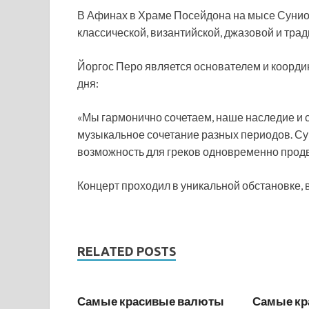
В Афинах в Храме Посейдона на мысе Сунио
классической, византийской, джазовой и тра
Йоргос Перо является основателем и коорди
дня:
«Мы гармонично сочетаем, наше наследие и
музыкальное сочетание разных периодов. Су
возможность для греков одновременно продви
Концерт проходил в уникальной обстановке, 
RELATED POSTS
Самые красивые валюты
Самые кр