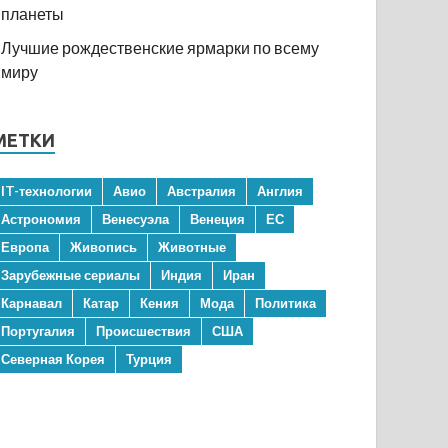
планеты
Лучшие рождественские ярмарки по всему
миру
МЕТКИ
IT-технологии
Авио
Австралия
Англия
Астрономия
Венесуэла
Венеция
ЕС
Европа
Живопись
Животные
Зарубежные сериалы
Индия
Иран
Карнавал
Катар
Кения
Мода
Политика
Португалия
Происшествия
США
Северная Корея
Турция