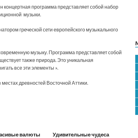
н концертная программа представляет собой набор
диционной музыки.
натором греческой сети европейского музыкального
 современную музыку. Программа представляет собой
ществует также природа. Это уникальная
гать все эти элементы ».
в местах древностей Восточной Аттики.
асивые валюты
Удивительные чудеса