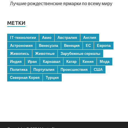
Лучшие рождественские ярмарки по всему миру
МЕТКИ
IT-технологии
Авио
Австралия
Англия
Астрономия
Венесуэла
Венеция
ЕС
Европа
Живопись
Животные
Зарубежные сериалы
Индия
Иран
Карнавал
Катар
Кения
Мода
Политика
Португалия
Происшествия
США
Северная Корея
Турция