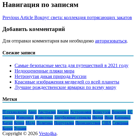
Навигация по записям
Previous Article
Вокруг света: коллекция потрясающих закатов
Добавить комментарий
Для отправки комментария вам необходимо
авторизоваться
.
Свежие записи
Самые безопасные места для путешествий в 2021 году
Недооцененные пляжи мира
Нетронутая дикая природа России
Красивые изображения медведей со всей планеты
Лучшие рождественские ярмарки по всему миру
Метки
IT-технологии
Авио
Австралия
Англия
Астрономия
Венесуэла
Венеция
ЕС
Европа
Живопись
Животные
Зарубежные сериалы
Индия
Иран
Карнавал
Катар
Кения
Мода
Политика
Португалия
Происшествия
США
Северная
Корея
Турция
Copyright © 2026
Vesto4ka
.