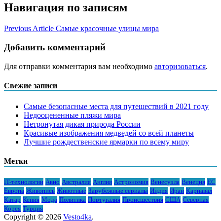
Навигация по записям
Previous Article
Самые красочные улицы мира
Добавить комментарий
Для отправки комментария вам необходимо
авторизоваться
.
Свежие записи
Самые безопасные места для путешествий в 2021 году
Недооцененные пляжи мира
Нетронутая дикая природа России
Красивые изображения медведей со всей планеты
Лучшие рождественские ярмарки по всему миру
Метки
IT-технологии
Авио
Австралия
Англия
Астрономия
Венесуэла
Венеция
ЕС
Европа
Живопись
Животные
Зарубежные сериалы
Индия
Иран
Карнавал
Катар
Кения
Мода
Политика
Португалия
Происшествия
США
Северная
Корея
Турция
Copyright © 2026
Vesto4ka
.