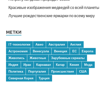
Красивые изображения медведей со всей планеты
Лучшие рождественские ярмарки по всему миру
МЕТКИ
IT-технологии
Авио
Австралия
Англия
Астрономия
Венесуэла
Венеция
ЕС
Европа
Живопись
Животные
Зарубежные сериалы
Индия
Иран
Карнавал
Катар
Кения
Мода
Политика
Португалия
Происшествия
США
Северная Корея
Турция