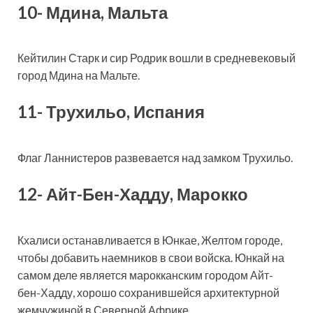
10- Мдина, Мальта
Кейтилин Старк и сир Родрик вошли в средневековый
город Мдина на Мальте.
11- Трухильо, Испания
Флаг Ланнистеров развевается над замком Трухильо.
12- Айт-Бен-Хадду, Марокко
Кхалиси останавливается в Юнкае, Желтом городе,
чтобы добавить наемников в свои войска. Юнкай на
самом деле является марокканским городом Айт-
бен-Хадду, хорошо сохранившейся архитектурной
жемчужиной в Северной Африке.