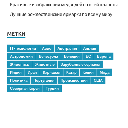
Красивые изображения медведей со всей планеты
Лучшие рождественские ярмарки по всему миру
МЕТКИ
IT-технологии
Авио
Австралия
Англия
Астрономия
Венесуэла
Венеция
ЕС
Европа
Живопись
Животные
Зарубежные сериалы
Индия
Иран
Карнавал
Катар
Кения
Мода
Политика
Португалия
Происшествия
США
Северная Корея
Турция