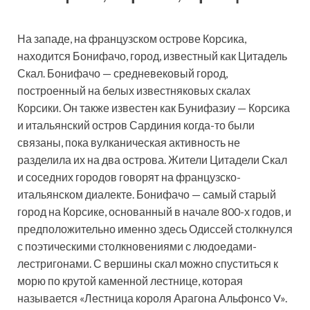
На западе, на французском острове Корсика,
находится Бонифачо, город, известный как Цитадель
Скал. Бонифачо — средневековый город,
построенный на белых известняковых скалах
Корсики. Он также известен как Бунифазиу — Корсика
и итальянский остров Сардиния когда-то были
связаны, пока вулканическая активность не
разделила их на два острова. Жители Цитадели Скал
и соседних городов говорят на французско-
итальянском диалекте. Бонифачо — самый старый
город на Корсике, основанный в начале 800-х годов, и
предположительно именно здесь Одиссей столкнулся
с поэтическими столкновениями с людоедами-
лестригонами. С вершины скал можно спуститься к
морю по крутой каменной лестнице, которая
называется «Лестница короля Арагона Альфонсо V».