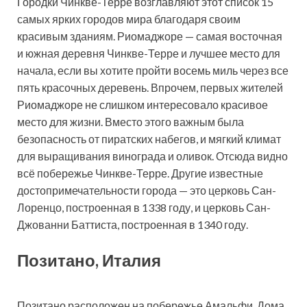
Городки Чинкве-Терре возглавляют этот список 15
самых ярких городов мира благодаря своим
красивым зданиям. Риомаджоре — самая восточная
и южная деревня Чинкве-Терре и лучшее место для
начала, если вы хотите пройти восемь миль через все
пять красочных деревень. Впрочем, первых жителей
Риомаджоре не слишком интересовало красивое
место для жизни. Вместо этого важным была
безопасность от пиратских набегов, и мягкий климат
для выращивания винограда и оливок. Отсюда видно
всё побережье Чинкве-Терре. Другие известные
достопримечательности города — это церковь Сан-
Лоренцо, построенная в 1338 году, и церковь Сан-
Джованни Баттиста, построенная в 1340 году.
Позитано, Италия
Позитано расположен на побережье Амальфи. Дома