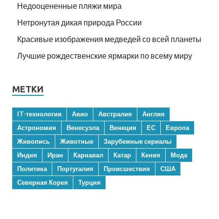
Недооцененные пляжи мира
Нетронутая дикая природа России
Красивые изображения медведей со всей планеты
Лучшие рождественские ярмарки по всему миру
МЕТКИ
IT-технологии
Авио
Австралия
Англия
Астрономия
Венесуэла
Венеция
ЕС
Европа
Живопись
Животные
Зарубежные сериалы
Индия
Иран
Карнавал
Катар
Кения
Мода
Политика
Португалия
Происшествия
США
Северная Корея
Турция