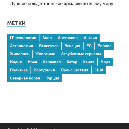
Лучшие рождественские ярмарки по всему миру
МЕТКИ
IT-технологии
Авио
Австралия
Англия
Астрономия
Венесуэла
Венеция
ЕС
Европа
Живопись
Животные
Зарубежные сериалы
Индия
Иран
Карнавал
Катар
Кения
Мода
Политика
Португалия
Происшествия
США
Северная Корея
Турция