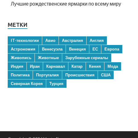
Лучшие рождественские ярмарки по всему миру
МЕТКИ
IT-технологии
Авио
Австралия
Англия
Астрономия
Венесуэла
Венеция
ЕС
Европа
Живопись
Животные
Зарубежные сериалы
Индия
Иран
Карнавал
Катар
Кения
Мода
Политика
Португалия
Происшествия
США
Северная Корея
Турция