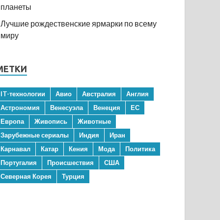
планеты
Лучшие рождественские ярмарки по всему
миру
МЕТКИ
IT-технологии
Авио
Австралия
Англия
Астрономия
Венесуэла
Венеция
ЕС
Европа
Живопись
Животные
Зарубежные сериалы
Индия
Иран
Карнавал
Катар
Кения
Мода
Политика
Португалия
Происшествия
США
Северная Корея
Турция