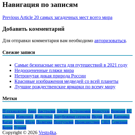
Навигация по записям
Previous Article
20 самых загадочных мест всего мира
Добавить комментарий
Для отправки комментария вам необходимо
авторизоваться
.
Свежие записи
Самые безопасные места для путешествий в 2021 году
Недооцененные пляжи мира
Нетронутая дикая природа России
Красивые изображения медведей со всей планеты
Лучшие рождественские ярмарки по всему миру
Метки
IT-технологии
Авио
Австралия
Англия
Астрономия
Венесуэла
Венеция
ЕС
Европа
Живопись
Животные
Зарубежные сериалы
Индия
Иран
Карнавал
Катар
Кения
Мода
Политика
Португалия
Происшествия
США
Северная
Корея
Турция
Copyright © 2026
Vesto4ka
.