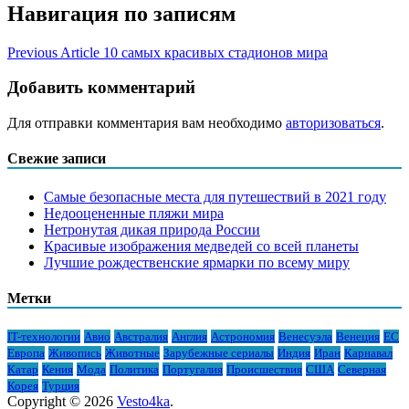
Навигация по записям
Previous Article
10 самых красивых стадионов мира
Добавить комментарий
Для отправки комментария вам необходимо
авторизоваться
.
Свежие записи
Самые безопасные места для путешествий в 2021 году
Недооцененные пляжи мира
Нетронутая дикая природа России
Красивые изображения медведей со всей планеты
Лучшие рождественские ярмарки по всему миру
Метки
IT-технологии
Авио
Австралия
Англия
Астрономия
Венесуэла
Венеция
ЕС
Европа
Живопись
Животные
Зарубежные сериалы
Индия
Иран
Карнавал
Катар
Кения
Мода
Политика
Португалия
Происшествия
США
Северная
Корея
Турция
Copyright © 2026
Vesto4ka
.