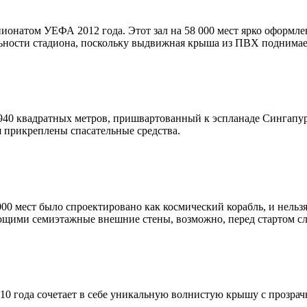
пионатом УЕФА 2012 года. Этот зал на 58 000 мест ярко оформле
ьности стадиона, поскольку выдвижная крыша из ПВХ поднимае
40 квадратных метров, пришвартованный к эспланаде Сингапура
ля прикреплены спасательные средства.
000 мест было спроектировано как космический корабль, и нель
ими семиэтажные внешние стены, возможно, перед стартом след
0 года сочетает в себе уникальную волнистую крышу с прозрачн