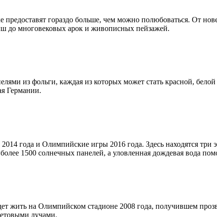
ке предоставят гораздо больше, чем можно полюбоваться. От но
ыш до многовековых арок и живописных пейзажей.
лями из фольги, каждая из которых может стать красной, белой 
ая Германии.
 2014 года и Олимпийские игры 2016 года. Здесь находятся три
олее 1500 солнечных панелей, а уловленная дождевая вода помо
удет жить на Олимпийском стадионе 2008 года, получившем проз
ветовыми лучами.