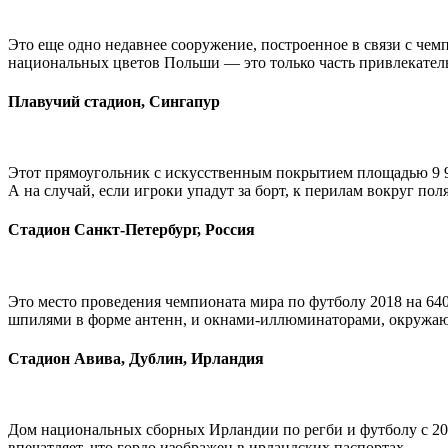
Это еще одно недавнее сооружение, построенное в связи с чем
национальных цветов Польши — это только часть привлекател
Плавучий стадион, Сингапур
Этот прямоугольник с искусственным покрытием площадью 9 9
А на случай, если игроки упадут за борт, к перилам вокруг по
Стадион Санкт-Петербург, Россия
Это место проведения чемпионата мира по футболу 2018 на 64
шпилями в форме антенн, и окнами-иллюминаторами, окружающ
Стадион Авива, Дублин, Ирландия
Дом национальных сборных Ирландии по регби и футболу с 201
впечатляет, что гордо изображен в ирландских паспортах.