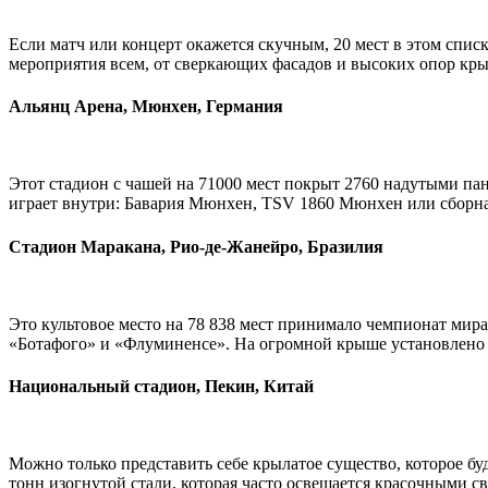
Если матч или концерт окажется скучным, 20 мест в этом спис
мероприятия всем, от сверкающих фасадов и высоких опор кр
Альянц Арена, Мюнхен, Германия
Этот стадион с чашей на 71000 мест покрыт 2760 надутыми пане
играет внутри: Бавария Мюнхен, TSV 1860 Мюнхен или сборн
Стадион Маракана, Рио-де-Жанейро, Бразилия
Это культовое место на 78 838 мест принимало чемпионат мира
«Ботафого» и «Флуминенсе». На огромной крыше установлено б
Национальный стадион, Пекин, Китай
Можно только представить себе крылатое существо, которое б
тонн изогнутой стали, которая часто освещается красочными с