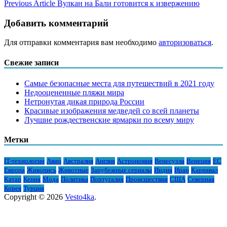
Previous Article
Вулкан на Бали готовится к извержению
Добавить комментарий
Для отправки комментария вам необходимо
авторизоваться
.
Свежие записи
Самые безопасные места для путешествий в 2021 году
Недооцененные пляжи мира
Нетронутая дикая природа России
Красивые изображения медведей со всей планеты
Лучшие рождественские ярмарки по всему миру
Метки
IT-технологии
Авио
Австралия
Англия
Астрономия
Венесуэла
Венеция
ЕС
Европа
Живопись
Животные
Зарубежные сериалы
Индия
Иран
Карнавал
Катар
Кения
Мода
Политика
Португалия
Происшествия
США
Северная
Корея
Турция
Copyright © 2026
Vesto4ka
.