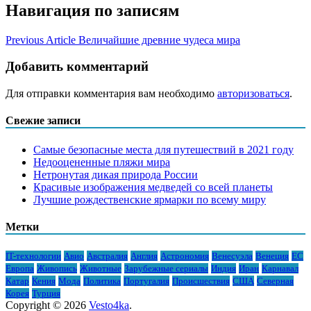
Навигация по записям
Previous Article
Величайшие древние чудеса мира
Добавить комментарий
Для отправки комментария вам необходимо
авторизоваться
.
Свежие записи
Самые безопасные места для путешествий в 2021 году
Недооцененные пляжи мира
Нетронутая дикая природа России
Красивые изображения медведей со всей планеты
Лучшие рождественские ярмарки по всему миру
Метки
IT-технологии
Авио
Австралия
Англия
Астрономия
Венесуэла
Венеция
ЕС
Европа
Живопись
Животные
Зарубежные сериалы
Индия
Иран
Карнавал
Катар
Кения
Мода
Политика
Португалия
Происшествия
США
Северная
Корея
Турция
Copyright © 2026
Vesto4ka
.