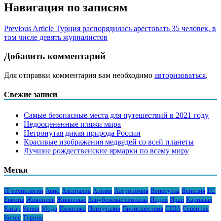
Навигация по записям
Previous Article
Турция распорядилась арестовать 35 человек, в
том числе девять журналистов
Добавить комментарий
Для отправки комментария вам необходимо
авторизоваться
.
Свежие записи
Самые безопасные места для путешествий в 2021 году
Недооцененные пляжи мира
Нетронутая дикая природа России
Красивые изображения медведей со всей планеты
Лучшие рождественские ярмарки по всему миру
Метки
IT-технологии
Авио
Австралия
Англия
Астрономия
Венесуэла
Венеция
ЕС
Европа
Живопись
Животные
Зарубежные сериалы
Индия
Иран
Карнавал
Катар
Кения
Мода
Политика
Португалия
Происшествия
США
Северная
Корея
Турция