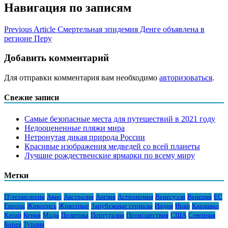
Навигация по записям
Previous Article
Смертельная эпидемия Денге объявлена в
регионе Перу
Добавить комментарий
Для отправки комментария вам необходимо
авторизоваться
.
Свежие записи
Самые безопасные места для путешествий в 2021 году
Недооцененные пляжи мира
Нетронутая дикая природа России
Красивые изображения медведей со всей планеты
Лучшие рождественские ярмарки по всему миру
Метки
IT-технологии
Авио
Австралия
Англия
Астрономия
Венесуэла
Венеция
ЕС
Европа
Живопись
Животные
Зарубежные сериалы
Индия
Иран
Карнавал
Катар
Кения
Мода
Политика
Португалия
Происшествия
США
Северная
Корея
Турция