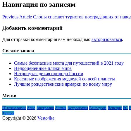
Навигация по записям
Previous Article
Слоны спасают туристов пострадавших от наво
Добавить комментарий
Для отправки комментария вам необходимо
авторизоваться
.
Свежие записи
Самые безопасные места для путешествий в 2021 году
Недооцененные пляжи мира
Нетронутая дикая природа России
Красивые изображения медведей со всей планеты
Лучшие рождественские ярмарки по всему миру
Метки
IT-технологии
Авио
Австралия
Англия
Астрономия
Венесуэла
Венеция
ЕС
Е
Турция
Copyright © 2026
Vesto4ka
.