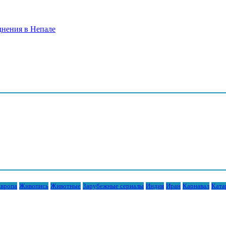
днения в Непале
вропа
Живопись
Животные
Зарубежные сериалы
Индия
Иран
Карнавал
Ката