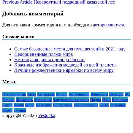
Previous Article
Невероятный подводный казахский лес
Добавить комментарий
Для отправки комментария вам необходимо
авторизоваться
.
Свежие записи
Самые безопасные места для путешествий в 2021 году
Недооцененные пляжи мира
Нетронутая дикая природа России
Красивые изображения медведей со всей планеты
Лучшие рождественские ярмарки по всему миру
Метки
IT-технологии
Авио
Австралия
Англия
Астрономия
Венесуэла
Венеция
ЕС
Европа
Живопись
Животные
Зарубежные сериалы
Индия
Иран
Карнавал
Катар
Кения
Мода
Политика
Португалия
Происшествия
США
Северная
Корея
Турция
Copyright © 2026
Vesto4ka
.