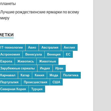
планеты
Лучшие рождественские ярмарки по всему
миру
МЕТКИ
IT-технологии
Авио
Австралия
Англия
Астрономия
Венесуэла
Венеция
ЕС
Европа
Живопись
Животные
Зарубежные сериалы
Индия
Иран
Карнавал
Катар
Кения
Мода
Политика
Португалия
Происшествия
США
Северная Корея
Турция