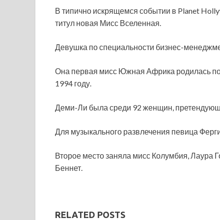
В типично искрящемся событии в Planet Hol
титул новая Мисс Вселенная.
Девушка по специальности бизнес-менеджме
Она первая мисс Южная Африка родилась по
1994 году.
Деми-Ли была среди 92 женщин, претендующи
Для музыкального развлечения певица Ферги
Второе место заняла мисс Колумбия, Лаура Г
Беннет.
RELATED POSTS