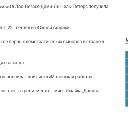
lywood в Лас-Вегасе Деми-Ли Нель-Петерс получила
нт, 22 –летняя из Южной Африки.
сле первых демократических выборов в стране в
х на титул.
 исполнила свой сингл «Маленькая работа».
онсалес, а третье место — мисс Ямайка, Давина