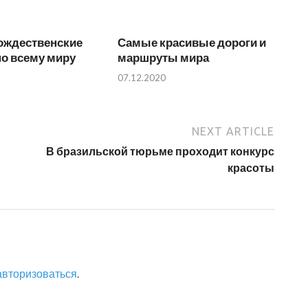
ождественские
Самые красивые дороги и
о всему миру
маршруты мира
07.12.2020
NEXT ARTICLE
В бразильской тюрьме проходит конкурс
красоты
авторизоваться
.