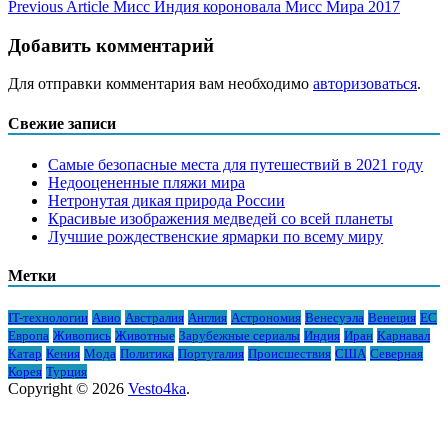
Previous Article
Мисс Индия короновала Мисс Мира 2017
Добавить комментарий
Для отправки комментария вам необходимо
авторизоваться
.
Свежие записи
Самые безопасные места для путешествий в 2021 году
Недооцененные пляжи мира
Нетронутая дикая природа России
Красивые изображения медведей со всей планеты
Лучшие рождественские ярмарки по всему миру
Метки
IT-технологии
Авио
Австралия
Англия
Астрономия
Венесуэла
Венеция
ЕС
Европа
Живопись
Животные
Зарубежные сериалы
Индия
Иран
Карнавал
Катар
Кения
Мода
Политика
Португалия
Происшествия
США
Северная
Корея
Турция
Copyright © 2026
Vesto4ka
.