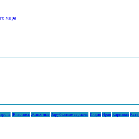
го мира
вропа
Живопись
Животные
Зарубежные сериалы
Индия
Иран
Карнавал
Ката