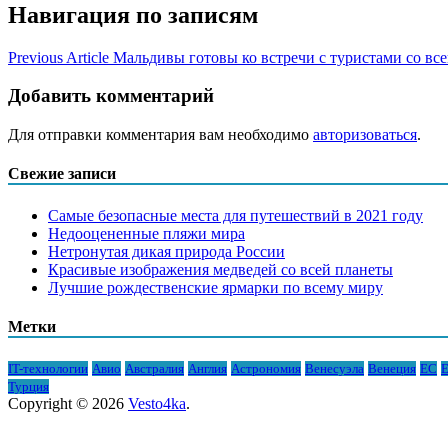
Навигация по записям
Previous Article
Мальдивы готовы ко встречи с туристами со все
Добавить комментарий
Для отправки комментария вам необходимо
авторизоваться
.
Свежие записи
Самые безопасные места для путешествий в 2021 году
Недооцененные пляжи мира
Нетронутая дикая природа России
Красивые изображения медведей со всей планеты
Лучшие рождественские ярмарки по всему миру
Метки
IT-технологии
Авио
Австралия
Англия
Астрономия
Венесуэла
Венеция
ЕС
Е
Турция
Copyright © 2026
Vesto4ka
.