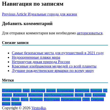
Навигация по записям
Previous Article
Идеальные города для жизни
Добавить комментарий
Для отправки комментария вам необходимо
авторизоваться
.
Свежие записи
Самые безопасные места для путешествий в 2021 году
Недооцененные пляжи мира
Нетронутая дикая природа России
Красивые изображения медведей со всей планеты
Лучшие рождественские ярмарки по всему миру
Метки
IT-технологии
Авио
Австралия
Англия
Астрономия
Венесуэла
Венеция
ЕС
Европа
Живопись
Животные
Зарубежные сериалы
Индия
Иран
Карнавал
Катар
Кения
Мода
Политика
Португалия
Происшествия
США
Северная
Корея
Турция
Copyright © 2026
Vesto4ka
.