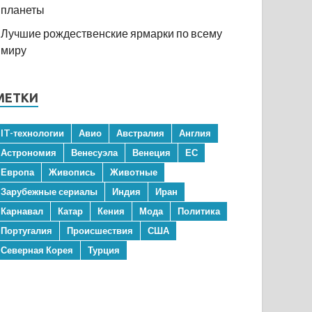
планеты
Лучшие рождественские ярмарки по всему
миру
МЕТКИ
IT-технологии
Авио
Австралия
Англия
Астрономия
Венесуэла
Венеция
ЕС
Европа
Живопись
Животные
Зарубежные сериалы
Индия
Иран
Карнавал
Катар
Кения
Мода
Политика
Португалия
Происшествия
США
Северная Корея
Турция