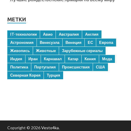
МЕТКИ
IT-технологии
Авио
Австралия
Англия
Астрономия
Венесуэла
Венеция
ЕС
Европа
Живопись
Животные
Зарубежные сериалы
Индия
Иран
Карнавал
Катар
Кения
Мода
Политика
Португалия
Происшествия
США
Северная Корея
Турция
Copyright © 2026
Vesto4ka
.