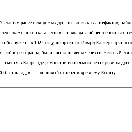
 55 частям ранее невидимых древнеегипетских артефактов, найд
лед эль-Анани и сказал, что выставка дала общественности во
 обнаружены в 1922 году, но археолог Говард Картер спрятал их
в гробнице фараона, были восстановлены через совместный егип
ого музея в Каире, где демонстрируются многие сокровища древ
0 лет назад, вызвало новый интерес к древнему Египту.