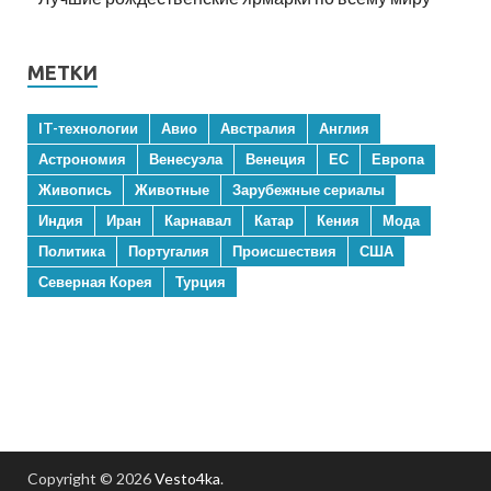
МЕТКИ
IT-технологии
Авио
Австралия
Англия
Астрономия
Венесуэла
Венеция
ЕС
Европа
Живопись
Животные
Зарубежные сериалы
Индия
Иран
Карнавал
Катар
Кения
Мода
Политика
Португалия
Происшествия
США
Северная Корея
Турция
Copyright © 2026
Vesto4ka
.