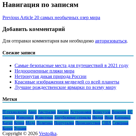
Навигация по записям
Previous Article
20 самых необычных озер мира
Добавить комментарий
Для отправки комментария вам необходимо
авторизоваться
.
Свежие записи
Самые безопасные места для путешествий в 2021 году
Недооцененные пляжи мира
Нетронутая дикая природа России
Красивые изображения медведей со всей планеты
Лучшие рождественские ярмарки по всему миру
Метки
IT-технологии
Авио
Австралия
Англия
Астрономия
Венесуэла
Венеция
ЕС
Европа
Живопись
Животные
Зарубежные сериалы
Индия
Иран
Карнавал
Катар
Кения
Мода
Политика
Португалия
Происшествия
США
Северная
Корея
Турция
Copyright © 2026
Vesto4ka
.