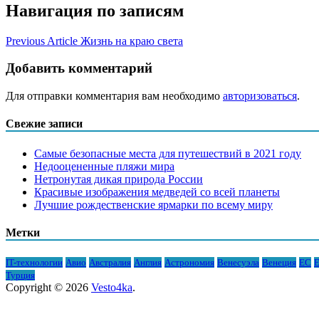
Навигация по записям
Previous Article
Жизнь на краю света
Добавить комментарий
Для отправки комментария вам необходимо
авторизоваться
.
Свежие записи
Самые безопасные места для путешествий в 2021 году
Недооцененные пляжи мира
Нетронутая дикая природа России
Красивые изображения медведей со всей планеты
Лучшие рождественские ярмарки по всему миру
Метки
IT-технологии
Авио
Австралия
Англия
Астрономия
Венесуэла
Венеция
ЕС
Е
Турция
Copyright © 2026
Vesto4ka
.