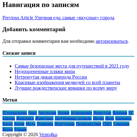
Навигация по записям
Previous Article
Уличная еда: самые «вкусные» города
Добавить комментарий
Для отправки комментария вам необходимо
авторизоваться
.
Свежие записи
Самые безопасные места для путешествий в 2021 году
Недооцененные пляжи мира
Нетронутая дикая природа России
Красивые изображения медведей со всей планеты
Лучшие рождественские ярмарки по всему миру
Метки
IT-технологии
Авио
Австралия
Англия
Астрономия
Венесуэла
Венеция
ЕС
Европа
Живопись
Животные
Зарубежные сериалы
Индия
Иран
Карнавал
Катар
Кения
Мода
Политика
Португалия
Происшествия
США
Северная
Корея
Турция
Copyright © 2026
Vesto4ka
.