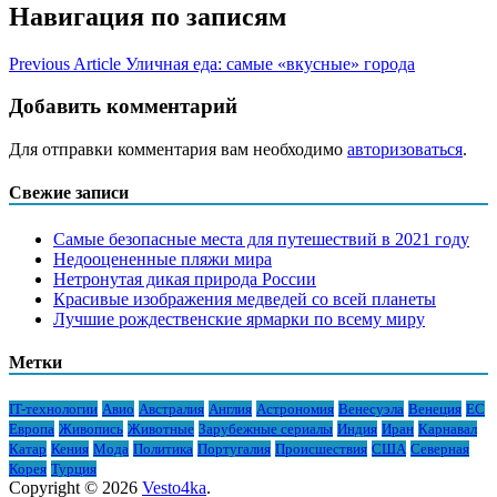
Навигация по записям
Previous Article
Уличная еда: самые «вкусные» города
Добавить комментарий
Для отправки комментария вам необходимо
авторизоваться
.
Свежие записи
Самые безопасные места для путешествий в 2021 году
Недооцененные пляжи мира
Нетронутая дикая природа России
Красивые изображения медведей со всей планеты
Лучшие рождественские ярмарки по всему миру
Метки
IT-технологии
Авио
Австралия
Англия
Астрономия
Венесуэла
Венеция
ЕС
Европа
Живопись
Животные
Зарубежные сериалы
Индия
Иран
Карнавал
Катар
Кения
Мода
Политика
Португалия
Происшествия
США
Северная
Корея
Турция
Copyright © 2026
Vesto4ka
.