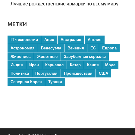
Лучшие рождественские ярмарки по всему миру
МЕТКИ
IT-технологии
Авио
Австралия
Англия
Астрономия
Венесуэла
Венеция
ЕС
Европа
Живопись
Животные
Зарубежные сериалы
Индия
Иран
Карнавал
Катар
Кения
Мода
Политика
Португалия
Происшествия
США
Северная Корея
Турция