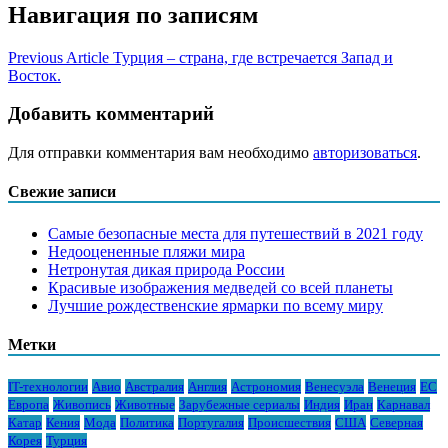
Навигация по записям
Previous Article
Турция – страна, где встречается Запад и
Восток.
Добавить комментарий
Для отправки комментария вам необходимо
авторизоваться
.
Свежие записи
Самые безопасные места для путешествий в 2021 году
Недооцененные пляжи мира
Нетронутая дикая природа России
Красивые изображения медведей со всей планеты
Лучшие рождественские ярмарки по всему миру
Метки
IT-технологии
Авио
Австралия
Англия
Астрономия
Венесуэла
Венеция
ЕС
Европа
Живопись
Животные
Зарубежные сериалы
Индия
Иран
Карнавал
Катар
Кения
Мода
Политика
Португалия
Происшествия
США
Северная
Корея
Турция