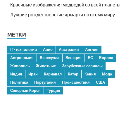
Красивые изображения медведей со всей планеты
Лучшие рождественские ярмарки по всему миру
МЕТКИ
IT-технологии
Авио
Австралия
Англия
Астрономия
Венесуэла
Венеция
ЕС
Европа
Живопись
Животные
Зарубежные сериалы
Индия
Иран
Карнавал
Катар
Кения
Мода
Политика
Португалия
Происшествия
США
Северная Корея
Турция