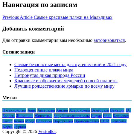
Навигация по записям
Previous Article
Самые красивые пляжи на Мальдивах
Добавить комментарий
Для отправки комментария вам необходимо
авторизоваться
.
Свежие записи
Самые безопасные места для путешествий в 2021 году
Недооцененные пляжи мира
Нетронутая дикая природа России
Красивые изображения медведей со всей планеты
Лучшие рождественские ярмарки по всему миру
Метки
IT-технологии
Авио
Австралия
Англия
Астрономия
Венесуэла
Венеция
ЕС
Европа
Живопись
Животные
Зарубежные сериалы
Индия
Иран
Карнавал
Катар
Кения
Мода
Политика
Португалия
Происшествия
США
Северная
Корея
Турция
Copyright © 2026
Vesto4ka
.