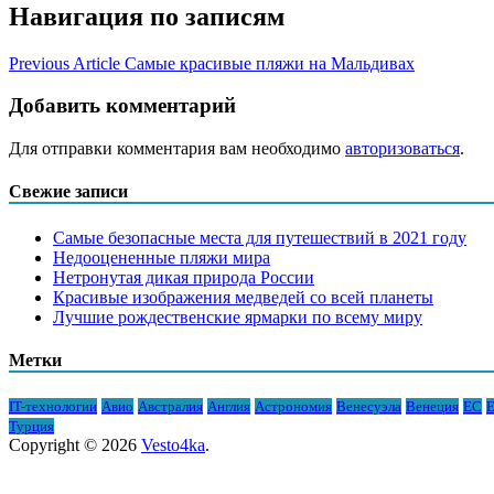
Навигация по записям
Previous Article
Самые красивые пляжи на Мальдивах
Добавить комментарий
Для отправки комментария вам необходимо
авторизоваться
.
Свежие записи
Самые безопасные места для путешествий в 2021 году
Недооцененные пляжи мира
Нетронутая дикая природа России
Красивые изображения медведей со всей планеты
Лучшие рождественские ярмарки по всему миру
Метки
IT-технологии
Авио
Австралия
Англия
Астрономия
Венесуэла
Венеция
ЕС
Е
Турция
Copyright © 2026
Vesto4ka
.