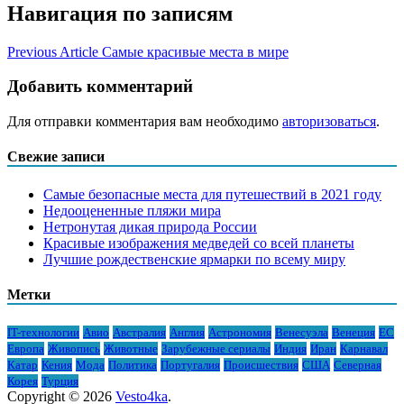
Навигация по записям
Previous Article
Самые красивые места в мире
Добавить комментарий
Для отправки комментария вам необходимо
авторизоваться
.
Свежие записи
Самые безопасные места для путешествий в 2021 году
Недооцененные пляжи мира
Нетронутая дикая природа России
Красивые изображения медведей со всей планеты
Лучшие рождественские ярмарки по всему миру
Метки
IT-технологии
Авио
Австралия
Англия
Астрономия
Венесуэла
Венеция
ЕС
Европа
Живопись
Животные
Зарубежные сериалы
Индия
Иран
Карнавал
Катар
Кения
Мода
Политика
Португалия
Происшествия
США
Северная
Корея
Турция
Copyright © 2026
Vesto4ka
.