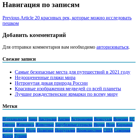
Навигация по записям
Previous Article
20 красивых рек, которые можно исследовать
пешком
Добавить комментарий
Для отправки комментария вам необходимо
авторизоваться
.
Свежие записи
Самые безопасные места для путешествий в 2021 году
Недооцененные пляжи мира
Нетронутая дикая природа России
Красивые изображения медведей со всей планеты
Лучшие рождественские ярмарки по всему миру
Метки
IT-технологии
Авио
Австралия
Англия
Астрономия
Венесуэла
Венеция
ЕС
Европа
Живопись
Животные
Зарубежные сериалы
Индия
Иран
Карнавал
Катар
Кения
Мода
Политика
Португалия
Происшествия
США
Северная
Корея
Турция